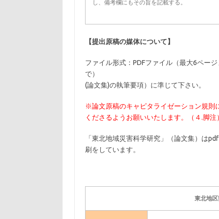
し、備考欄にもその旨を記載する。
【提出原稿の媒体について】
ファイル形式：PDFファイル（最大6ページ
で） 書式は，
(論文集)の執筆要項）に準じて下さい。
※論文原稿のキャピタライゼーション規則
くださるようお願いいたします。（４.脚注
「東北地域災害科学研究」（論文集）はpd
刷をしています。
東北地区