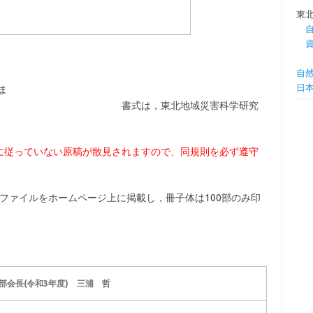
東
自
日
ま
東北地域災害科学研究
に従っていない原稿が散見されますので、同規則を必ず遵守
）
fファイルをホームページ上に掲載し，冊子体は100部のみ印
部会長(令和3年度) 三浦 哲