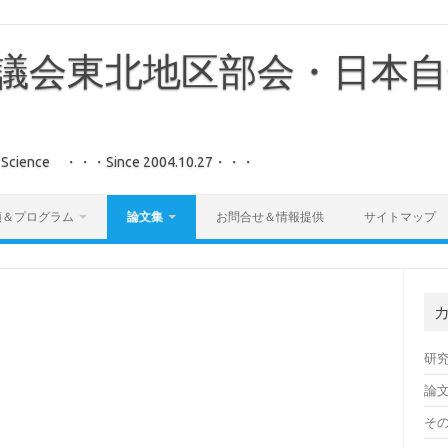
議会東北地区部会・日本自
aster Science ・・・Since 2004.10.27・・・
領＆プログラム
論文集
お問合せ＆情報提供
サイトマップ
研
論
そ