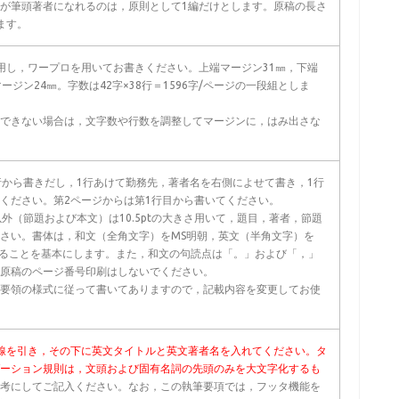
が筆頭著者になれるのは，原則として1編だけとします。原稿の長さ
ます。
用し，ワープロを用いてお書きください。上端マージン31㎜，下端
ージン24㎜。字数は42字×38行＝1596字/ページの一段組としま
できない場合は，文字数や行数を調整してマージンに，はみ出さな
行から書きだし，1行あけて勤務先，著者名を右側によせて書き，1行
ください。第2ページからは第1行目から書いてください。
以外（節題および本文）は10.5ptの大きさ用いて，題目，著者，節題
さい。書体は，和文（全角文字）をMS明朝，英文（半角文字）を
manとすることを基本にします。また，和文の句読点は「。」および「，」
原稿のページ番号印刷はしないでください。
要領の様式に従って書いてありますので，記載内容を変更してお使
線を引き，その下に英文タイトルと英文著者名を入れてください。タ
ーション規則は，文頭および固有名詞の先頭のみを大文字化するも
考にしてご記入ください。なお，この執筆要項では，フッタ機能を