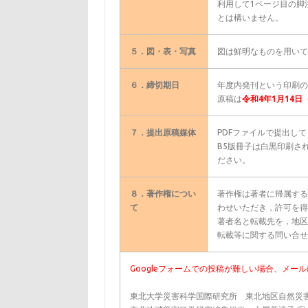
利用して1ページ目の脚
とは構いません。
５．図・表・写真
図は鮮明なものを用いて
６．締切期日
年度内発刊という印刷の
原稿は
令和4年1月14日
７．提出原稿媒体
PDFファイルで提出し
B5版冊子は白黒印刷さ
ださい。
８．著作権につい
著作権は著者に帰属する
て
わせいただき，許可を得
著者名と転載先を，地区
転載等に関する問い合せ・連絡先：
Googleフォームでの投稿が難しい場合、メー
東北大学災害科学国際研