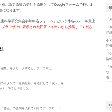
様、論文原稿の受付を原則としてGoogleフォームで行いま
必要になります。
『
災害科学研究集会参加申込フォーム」という件名のメール最上
、ブラウザ上に表示された回答フォームから投稿してくださ
『
詳
令
開
方法
『
情
『
を編集」をクリックすると、ブラウザ上
領
表
内のボタンで「原稿登録」を選択して「次へ」を
るページに切り替わる。
検
索:
に「修正」の語句を入れて別名でアップロード