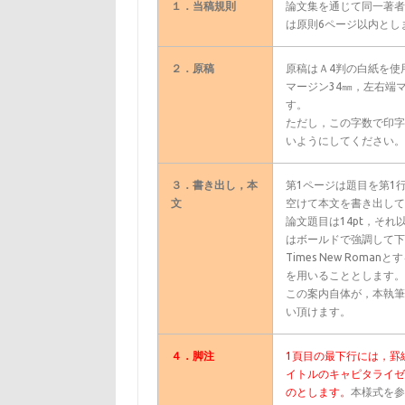
１．当稿規則
論文集を通じて同一著者
は原則
6ページ以内
とし
２．原稿
原稿はＡ4判の白紙を使
マージン34㎜，左右端マ
す。
ただし，この字数で印字
いようにしてください。
３．書き出し，本
第1ページは題目を第1
文
空けて本文を書き出して
論文題目は14pt，それ
はボールドで強調して下
Times New Ro
を用いることとします。
この案内自体が，本執筆
い頂けます。
４．脚注
1頁目の最下行には，罫
イトルのキャピタライゼ
のとします。
本様式を参