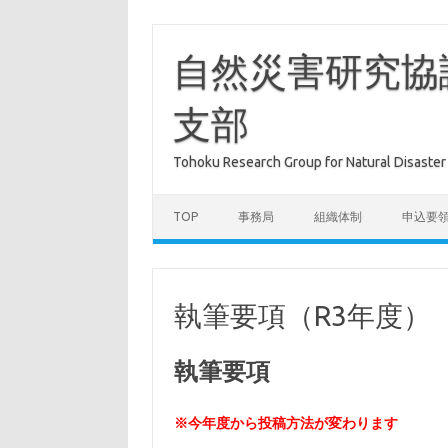
コ
ン
テ
自然災害研究協
ン
ツ
へ
支部
ス
キ
ッ
プ
Tohoku Research Group for Natural Dis
TOP
事務局
組織体制
申込要
執筆要項（R3年度）
執筆要項
※今年度から投稿方法が変わります