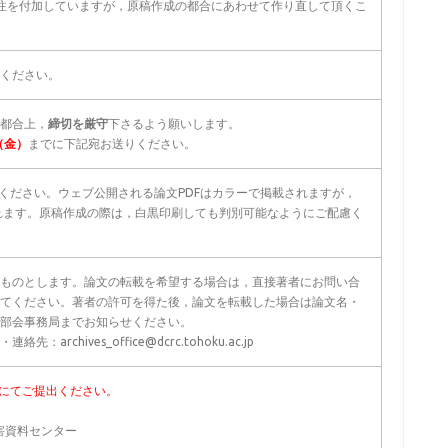
注を付加していますが，原稿作成の都合にあわせて作り直して頂くこ
ください。
都合上，
締切を厳守
下さるよう願いします。
（金）
までに下記宛お送りください。
てください。ウェブ公開される論文PDFはカラーで掲載されますが，
れます。原稿作成の際は，白黒印刷しても判別可能なようにご配慮く
ものとします。論文の転載を希望する場合は，直接著者にお問い合
てください。著者の許可を得た後，論文を転載した場合は論文名・
部会事務局までお知らせください。
archives_office@dcrc.tohoku.ac.jp
ルにてご提出ください。
究所 東北地区自然災害資料センター