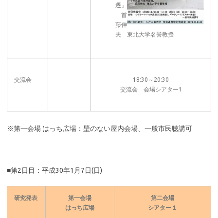
遷』
首
藤伸
夫 東北大学名誉教授
交流会
18:30～20:30
交流会 会場シアター1
※第一会場 はっち広場：壁のない屋内会場、一般市民聴講可
■第2日目：平成30年1月7日(日)
研究発表
第一会場
第二会場
はっち広場
シアター１