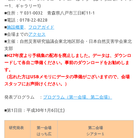
ー1、ギャラリー1)
■住所：〒031-0032 青森県八戸市三日町11-1
■電話：0178-22-8228
■
施設概要
、
フロアガイド
■会場までの
アクセス
■主催：自然災害研究協議会東北地区部会・日本自然災害学会東北
支部
■
H27年度より予稿集の配布を廃止しました。データは、ダウンロ
ードして各自ご準備ください。事前のダウンロードをお勧めしま
す。
（忘れた方はUSBメモリにデータの準備がございますので、会場
スタッフにお声掛けください。）
発表プログラム ：
プログラム（第一会場、第二会場）
■第1日目：平成30年1月6日(土)
研究発表
第一会場
第二会場
はっち広
シアター１