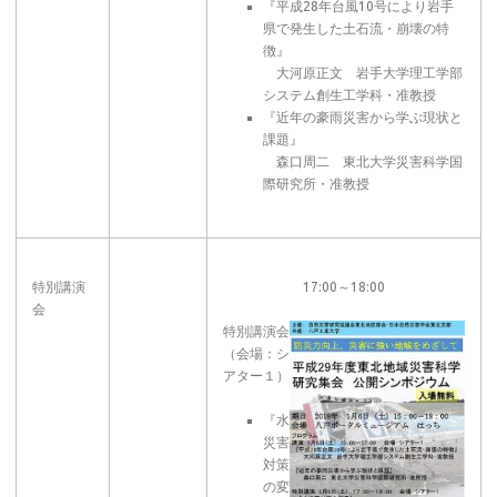
『平成28年台風10号により岩手
県で発生した土石流・崩壊の特
徴』
大河原正文 岩手大学理工学部
システム創生工学科・准教授
『近年の豪雨災害から学ぶ現状と
課題』
森口周二 東北大学災害科学国
際研究所・准教授
特別講演
17:00～18:00
会
特別講演会
（会場：シ
アター１）
『水
災害
対策
の変