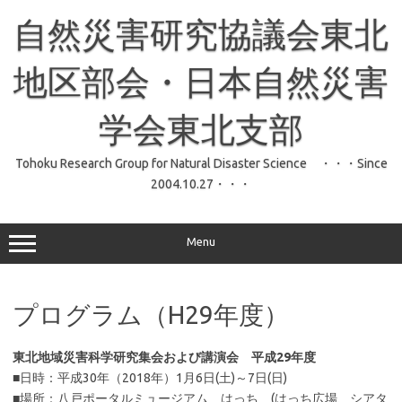
コ
ン
自然災害研究協議会東北
テ
ン
ツ
へ
地区部会・日本自然災害
ス
キ
ッ
学会東北支部
プ
Tohoku Research Group for Natural Disaster Science ・・・Since
2004.10.27・・・
Menu
プログラム（H29年度）
東北地域災害科学研究集会および講演会 平成29年度
■日時：平成30年（2018年）1月6日(土)～7日(日)
■場所：八戸ポータルミュージアム はっち (はっち広場、シアタ